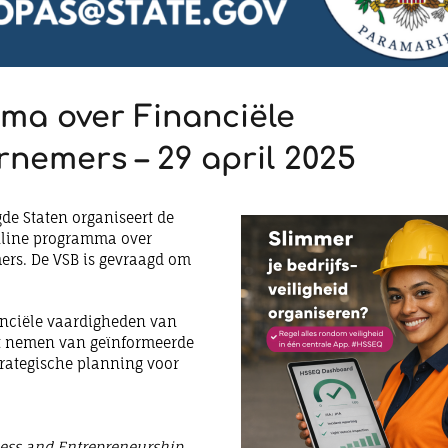
ma over Financiële
nemers – 29 april 2025
gde Staten organiseert de
nline programma over
mers. De VSB is gevraagd om
anciële vaardigheden van
et nemen van geïnformeerde
trategische planning voor
ness and Entrepreneurship