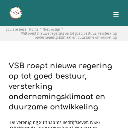
Skip
to
content
you are here:
Home
Nieuwslijn
VSB roept nieuwe regering op tot goed bestuur, versterking
ondernemingsklimaat en duurzame ontwikkeling
VSB roept nieuwe regering
op tot goed bestuur,
versterking
ondernemingsklimaat en
duurzame ontwikkeling
De Vereniging Surinaams Bedrijfsleven (VSB)