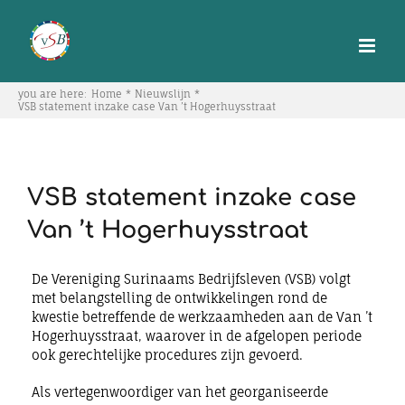
Skip
to
content
you are here:
Home
Nieuwslijn
VSB statement inzake case Van ’t Hogerhuysstraat
VSB statement inzake case
Van ’t Hogerhuysstraat
De Vereniging Surinaams Bedrijfsleven (VSB) volgt
met belangstelling de ontwikkelingen rond de
kwestie betreffende de werkzaamheden aan de Van ’t
Hogerhuysstraat, waarover in de afgelopen periode
ook gerechtelijke procedures zijn gevoerd.
Als vertegenwoordiger van het georganiseerde