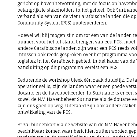
gericht op havenhervorming, met de focus op havenbe
belangrijkste stakeholders in het geheel. Ook Suriname 
verband als één van de vier Caraïbische landen die o
Community System (PCS) implementeren.
Hoewel wij blij mogen zijn om tot één van de landen t
timmert voor het tot stand brengen van een PCS, moet 
andere Caraïbische landen zijn waar een PCS reeds voll
intussen ook reeds gesproken over het programma voor
logistiek in het Caraïbisch gebied, in het kader van de
Aansluiting op dit programma vereist een PCS.
Gedurende de workshop bleek één zaak duidelijk. De l
operationeel is, zijn de landen waar er een goede ver
douane en de havenbeheerder. In Suriname is er een s
zowel de N.V. Havenbeheer Suriname als de douane ver
zijn dus goed op weg. Uiteraard zijn ook andere stakeh
ontwikkeling van de PCS.
Er zal binnenkort via de website van de N.V. Havenbe
beschikbaar komen waar berichten zullen worden gep