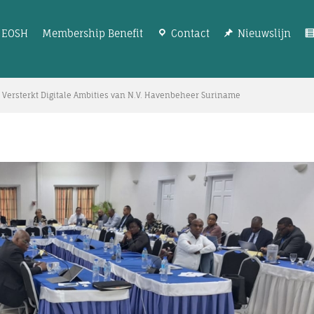
EOSH
Membership Benefit
Contact
Nieuwslijn
ersterkt Digitale Ambities van N.V. Havenbeheer Suriname