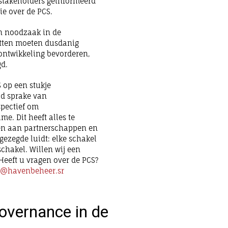
 stakeholders geïnformeerd
ie over de PCS.
en noodzaak in de
tten moeten dusdanig
ontwikkeling bevorderen,
gd.
S op een stukje
ad sprake van
spectief om
e. Dit heeft alles te
en aan partnerschappen en
gezegde luidt: elke schakel
 schakel. Willen wij een
 Heeft u vragen over de PCS?
rs@havenbeheer.sr