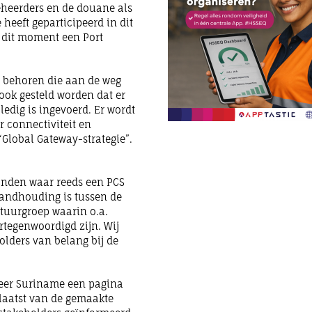
heerders en de douane als
heeft geparticipeerd in dit
p dit moment een Port
e behoren die aan de weg
ook gesteld worden dat er
edig is ingevoerd. Er wordt
 connectiviteit en
 “Global Gateway-strategie”.
anden waar reeds een PCS
standhouding is tussen de
tuurgroep waarin o.a.
tegenwoordigd zijn. Wij
olders van belang bij de
heer Suriname een pagina
laatst van de gemaakte