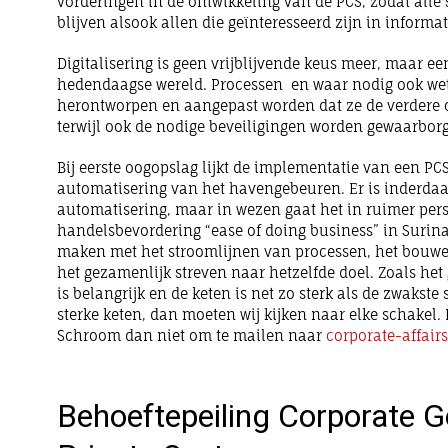
vorderingen in de ontwikkeling van de PCS, zodat alle
blijven alsook allen die geïnteresseerd zijn in informat
Digitalisering is geen vrijblijvende keus meer, maar e
hedendaagse wereld. Processen en waar nodig ook we
herontworpen en aangepast worden dat ze de verdere 
terwijl ook de nodige beveiligingen worden gewaarbor
Bij eerste oogopslag lijkt de implementatie van een PC
automatisering van het havengebeuren. Er is inderda
automatisering, maar in wezen gaat het in ruimer per
handelsbevordering “ease of doing business” in Surinam
maken met het stroomlijnen van processen, het bouw
het gezamenlijk streven naar hetzelfde doel. Zoals het 
is belangrijk en de keten is net zo sterk als de zwakste
sterke keten, dan moeten wij kijken naar elke schakel.
Schroom dan niet om te mailen naar
corporate-affai