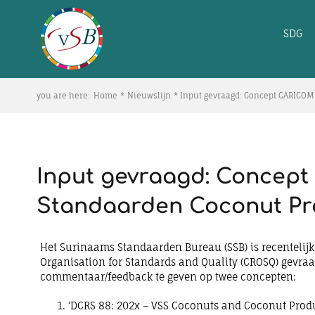
Skip
to
SDG
content
you are here:
Home
Nieuwslijn
Input gevraagd: Concept CARICOM
Input gevraagd: Concep
Standaarden Coconut Pr
Het Surinaams Standaarden Bureau (SSB) is recentelij
Organisation for Standards and Quality (CROSQ) gevra
commentaar/feedback te geven op twee concepten:
‘DCRS 88: 202x – VSS Coconuts and Coconut Prod