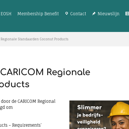
EOSH
Membership Benefit
Contact
Nieuwslijn
 Regionale Standaarden Coconut Products
t CARICOM Regionale
oducts
k door de CARICOM Regional
agd om
ucts – Requirements’