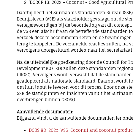
‘DCRCP 13: 202x – Coconut – Good Agricultural Pra
Daarbij heeft het Surinaams Standaarden Bureau (SSB
Bedrijfsleven (VSB) als stakeholder gevraagd om de ste
vertegenwoordigen bij de beoordeling van dit concept. 
de VSB een afschrift van de betreffende standaarden t
verzoek deze te becommentariëren en de bevindingen v
terug te koppelen. De verzamelde reacties zullen, na 
vervolgens doorgestuurd worden naar het secretariaat
Na de uiteindelijke goedkeuring door de Council for 
Development (COTED) zullen deze standaarden regiona
CROSQ. Vervolgens wordt verwacht dat de standaarden
geadopteerd als nationale standaard. Daarom wordt he
om hun input te leveren voor dit proces. Door onze st
SSB de standpunten en inzichten vanuit het Surinaams
overbrengen binnen CROSQ.
Aanvullende documenten:
Bijgaand vindt u de aanvullende documenten ter onder
DCRS 88_202x_VSS_Coconut and coconut produc