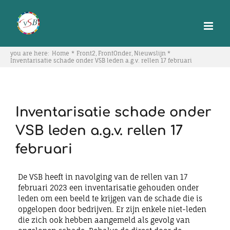
Skip
to
content
you are here:
Home
Front2
FrontOnder
Nieuwslijn
Inventarisatie schade onder VSB leden a.g.v. rellen 17 februari
Inventarisatie schade onder
VSB leden a.g.v. rellen 17
februari
De VSB heeft in navolging van de rellen van 17
februari 2023 een inventarisatie gehouden onder
leden om een beeld te krijgen van de schade die is
opgelopen door bedrijven. Er zijn enkele niet-leden
die zich ook hebben aangemeld als gevolg van