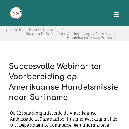
Skip
to
content
you are here:
Home
Nieuwslijn
Succesvolle Webinar ter Voorbereiding op Amerikaanse
Handelsmissie naar Suriname
Succesvolle Webinar ter
Voorbereiding op
Amerikaanse Handelsmissie
naar Suriname
Op 12 maart organiseerde de Amerikaanse
Ambassade in Paramaribo, in samenwerking met de
U.S. Department of Commerce, een informatieve