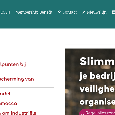
EOSH
Membership Benefit
Contact
Nieuwslijn
lpunten bij
escherming van
ndel
ramacca
 om industriële