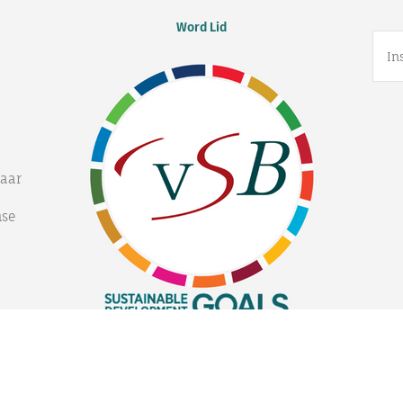
Word Lid
haar
mse
 N.V
| Powered by
Digital Talents Academy