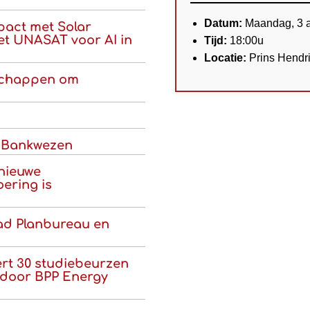
Datum:
Maandag, 3 
pact met Solar
et UNASAT voor AI in
Tijd:
18:00u
Locatie:
Prins Hendri
rschappen om
g Bankwezen
 nieuwe
oering is
ad Planbureau en
ert 30 studiebeurzen
 door BPP Energy