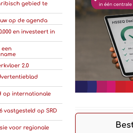
aribisch gebied te
euw op de agenda
000 en investeert in
 een
riname
rkvloer 2.0
dvertentieblad
d op internationale
6 vastgesteld op SRD
Bes
sie voor regionale