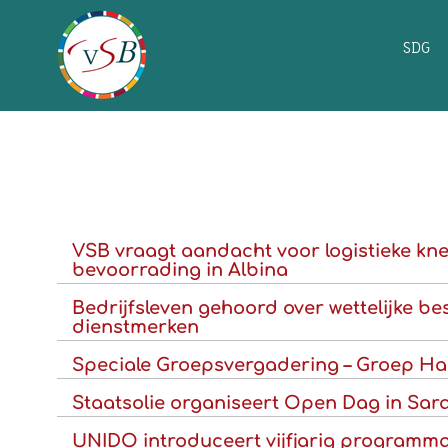
SDG
VSB vraagt aandacht voor logistieke kne
bevoorrading in Albina
Bedrijfsleven gehoord over wettelijke b
dienstmerken
Speciale Groepsvergadering – Groep Ha
Staatsolie organiseert Open Dag in Sa
UNIDO introduceert vijfjarig programma