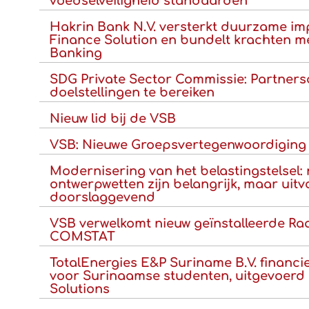
voedselveiligheid standaarden
Hakrin Bank N.V. versterkt duurzame im
Finance Solution en bundelt krachten m
Banking
SDG Private Sector Commissie: Partne
doelstellingen te bereiken
Nieuw lid bij de VSB
VSB: Nieuwe Groepsvertegenwoordigin
Modernisering van het belastingstelsel:
ontwerpwetten zijn belangrijk, maar uitv
doorslaggevend
VSB verwelkomt nieuw geïnstalleerde Ra
COMSTAT
TotalEnergies E&P Suriname B.V. financi
voor Surinaamse studenten, uitgevoerd
Solutions