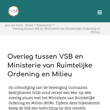
Skip
to
content
you are here:
Home
Nieuwslijn
Overleg tussen VSB en Ministerie van Ruimtelijke Ordening en
Milieu
Overleg tussen VSB en
Ministerie van Ruimtelijke
Ordening en Milieu
Op uitnodiging van de Vereniging Surinaams
Bedrijfsleven (VSB) vond recent een één-op-één
overleg plaats met het Ministerie van Ruimtelijke
Ordening en Milieu (ROM). Tijdens deze bijeenkomst
kreeg de VSB een toelichting op drie sleutels