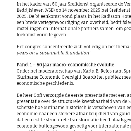
In het kader van 50 jaar Srefidensi organiseerde de V
Bedrijfsleven (VSB) op 14 november 2025 het Srefidensi
2025. De bijeenkomst vond plaats in het Radisson Hot
een brede vertegenwoordiging van overheid, bedrijfsl
instellingen en internationale partners samen om gez
toekomst vorm te geven.
Het congres concentreerde zich volledig op het thema:
years on a sustainable foundation”
Panel 1 – 50 jaar macro-economische evolutie
Onder het moderatorschap van Karin B. Refos nam Spre
(Suriname Economic Oversight Board) het publiek mee
economische geschiedenis.
De heer Ooft verzorgde de eerste presentatie met een 
presentatie over de structurele kwetsbaarheid van de
schetste hoe Suriname historisch is verschoven van e
economie naar een sterkere afhankelijkheid van goud 
dat een echte structurele transformatie heeft plaatsgev
economie buitengewoon gevoelig voor internationale pr