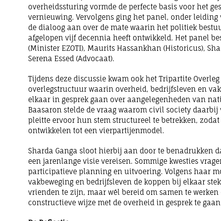
overheidssturing vormde de perfecte basis voor het ges
vernieuwing. Vervolgens ging het panel, onder leiding
de dialoog aan over de mate waarin het politiek bestuu
afgelopen vijf decennia heeft ontwikkeld. Het panel b
(Minister EZOTI), Maurits Hassankhan (Historicus), Sh
Serena Essed (Advocaat).
Tijdens deze discussie kwam ook het Tripartite Overleg 
overlegstructuur waarin overheid, bedrijfsleven en v
elkaar in gesprek gaan over aangelegenheden van nati
Baasaron stelde de vraag waarom civil society daarbij 
pleitte ervoor hun stem structureel te betrekken, zodat
ontwikkelen tot een vierpartijenmodel.
Sharda Ganga sloot hierbij aan door te benadrukken da
een jarenlange visie vereisen. Sommige kwesties vragen
participatieve planning en uitvoering. Volgens haar mo
vakbeweging en bedrijfsleven de koppen bij elkaar ste
vrienden te zijn, maar wél bereid om samen te werken 
constructieve wijze met de overheid in gesprek te gaan