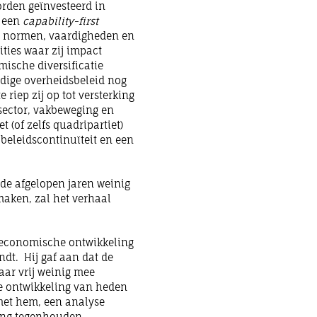
orden geïnvesteerd in
j een
capability-first
n, normen, vaardigheden en
ties waar zij impact
ische diversificatie
idige overheidsbeleid nog
e riep zij op tot versterking
sector, vakbeweging en
t (of zelfs quadripartiet)
beleidscontinuïteit en een
 de afgelopen jaren weinig
aken, zal het verhaal
o-economische ontwikkeling
ndt. Hij gaf aan dat de
aar vrij weinig mee
e ontwikkeling van heden
 met hem, een analyse
ling tegenhouden