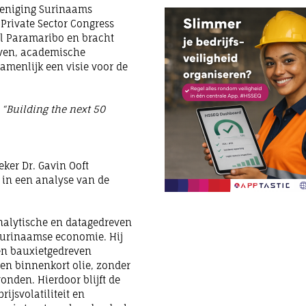
ereniging Surinaams
 Private Sector Congress
el Paramaribo en bracht
even, academische
amenlijk een visie voor de
“Building the next 50
ker Dr. Gavin Ooft
 in een analyse van de
analytische en datagedreven
 Surinaamse economie. Hij
en bauxietgedreven
en binnenkort olie, zonder
onden. Hierdoor blijft de
ijsvolatiliteit en