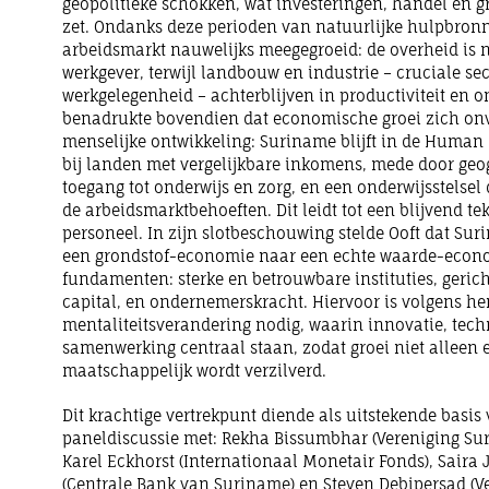
geopolitieke schokken, wat investeringen, handel en g
zet. Ondanks deze perioden van natuurlijke hulpbron
arbeidsmarkt nauwelijks meegegroeid: de overheid is n
werkgever, terwijl landbouw en industrie – cruciale se
werkgelegenheid – achterblijven in productiviteit en o
benadrukte bovendien dat economische groei zich onv
menselijke ontwikkeling: Suriname blijft in de Human
bij landen met vergelijkbare inkomens, mede door geog
toegang tot onderwijs en zorg, en een onderwijsstelsel 
de arbeidsmarktbehoeften. Dit leidt tot een blijvend te
personeel. In zijn slotbeschouwing stelde Ooft dat S
een grondstof-economie naar een echte waarde-econo
fundamenten: sterke en betrouwbare instituties, geri
capital, en ondernemerskracht. Hiervoor is volgens h
mentaliteitsverandering nodig, waarin innovatie, tech
samenwerking centraal staan, zodat groei niet allee
maatschappelijk wordt verzilverd.
Dit krachtige vertrekpunt diende als uitstekende basis
paneldiscussie met: Rekha Bissumbhar (Vereniging Sur
Karel Eckhorst (Internationaal Monetair Fonds), Sair
(Centrale Bank van Suriname) en Steven Debipersad (