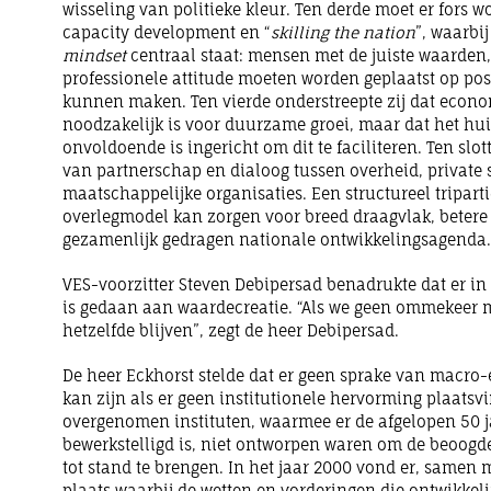
wisseling van politieke kleur. Ten derde moet er fors w
capacity development en “
skilling the nation
”, waarbi
mindset
centraal staat: mensen met de juiste waarde
professionele attitude moeten worden geplaatst op posi
kunnen maken. Ten vierde onderstreepte zij dat econom
noodzakelijk is voor duurzame groei, maar dat het hu
onvoldoende is ingericht om dit te faciliteren. Ten slott
van partnerschap en dialoog tussen overheid, private 
maatschappelijke organisaties. Een structureel tripartie
overlegmodel kan zorgen voor breed draagvlak, betere 
gezamenlijk gedragen nationale ontwikkelingsagenda.
VES-voorzitter Steven Debipersad benadrukte dat er in
is gedaan aan waardecreatie. “Als we geen ommekeer m
hetzelfde blijven”, zegt de heer Debipersad.
De heer Eckhorst stelde dat er geen sprake van macr
kan zijn als er geen institutionele hervorming plaatsvi
overgenomen instituten, waarmee er de afgelopen 50 j
bewerkstelligd is, niet ontworpen waren om de beoogd
tot stand te brengen. In het jaar 2000 vond er, samen
plaats waarbij de wetten en vorderingen die ontwikke