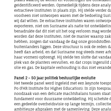
geïdentificeerd werden. Opmerkelijk tijdens deze anal
extractieve instituten in plaats zijn. Hij stelde verder 
voorheen niet ontworpen waren met de bedoeling Suri
wij dat willen. De extractieve instituten waren ontwo
exporteren, niet om Suriname als natie tot ontwikkeli
benadrukte dat dit niet uit het oog verloren mag word
worden dat deze instituten, niet de manier waarop za
hebben, zorgen dat vandaag de dag onze grondstoffe
buitenlanders liggen. Deze structuur is ook de reden 
heeft dan arbeid, en dat Suriname nog steeds meer arbe
haar vormen) opbrengt. Hij stelde ten slotte dat vanda
plek van de planters vervullen, en dat crops ingeruild 
olie en gas. De kapitale verhouding is dus niet verande
Panel 2 – 50 jaar politiek bestuurlijke evolutie
Het tweede panel werd ingeleid met een keynote toesp
Po (FHR Institute for Higher Education). In zijn toespr
noodzaak van een delicate machtsbalans tussen staat
fundament voor duurzame ontwikkeling. Hij schetste d
een gedeelde overheidsvisie op lange termijn, collectie
ambitieuze afspraken met de samenleving. Deze analys