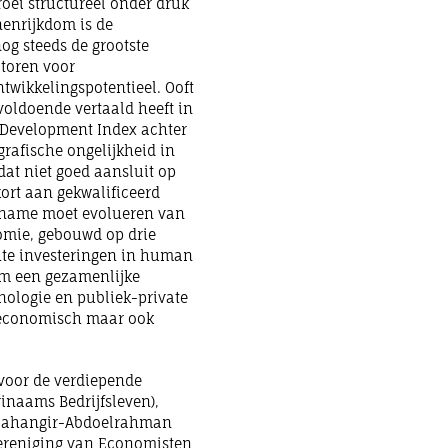
roei structureel onder druk
nenrijkdom is de
og steeds de grootste
ctoren voor
ntwikkelingspotentieel. Ooft
oldoende vertaald heeft in
 Development Index achter
rafische ongelijkheid in
dat niet goed aansluit op
kort aan gekwalificeerd
uriname moet evolueren van
mie, gebouwd op drie
chte investeringen in human
em een gezamenlijke
nologie en publiek-private
n economisch maar ook
 voor de verdiepende
inaams Bedrijfsleven),
a Jahangir-Abdoelrahman
Vereniging van Economisten