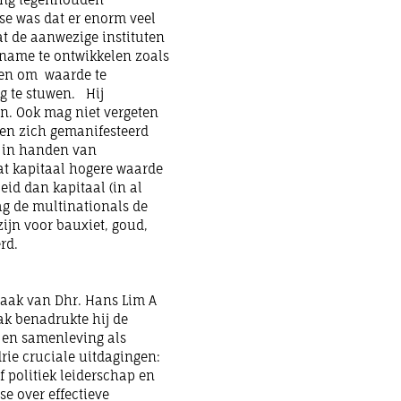
yse was dat er enorm veel
dat de aanwezige instituten
name te ontwikkelen zoals
rpen om waarde te
ng te stuwen. Hij
en. Ook mag niet vergeten
ken zich gemanifesteerd
n in handen van
dat kapitaal hogere waarde
id dan kapitaal (in al
ag de multinationals de
zijn voor bauxiet, goud,
rd.
raak van Dhr. Hans Lim A
aak benadrukte hij de
 en samenleving als
rie cruciale uitdagingen:
f politiek leiderschap en
e over effectieve