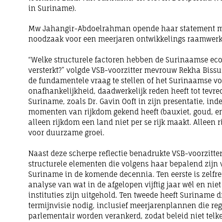
in Suriname).
Mw Jahangir-Abdoelrahman opende haar statement m
noodzaak voor een meerjaren ontwikkelings raamwerk
“Welke structurele factoren hebben de Surinaamse eco
versterkt?” volgde VSB-voorzitter mevrouw Rekha Biss
de fundamentele vraag te stellen of het Surinaamse volk
onafhankelijkheid, daadwerkelijk reden heeft tot tevr
Suriname, zoals Dr. Gavin Ooft in zijn presentatie, in
momenten van rijkdom gekend heeft (bauxiet, goud, en 
alleen rijkdom een land niet per se rijk maakt. Alleen
voor duurzame groei.
Naast deze scherpe reflectie benadrukte VSB-voorzitte
structurele elementen die volgens haar bepalend zijn 
Suriname in de komende decennia. Ten eerste is zelfref
analyse van wat in de afgelopen vijftig jaar wél en nie
instituties zijn uitgehold. Ten tweede heeft Suriname 
termijnvisie nodig, inclusief meerjarenplannen die reg
parlementair worden verankerd, zodat beleid niet telk