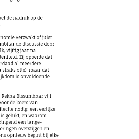
et de nadruk op de
.
nomie verzwakt of juist
umbhar de discussie door
, vijftig jaar na
edenheid
. Zij opperde dat
derdaad al meerdere
straks olie), maar dat
 rijkdom is onvoldoende
r Rekha Bissumbhar vijf
voor de koers van
lectie nodig: een eerlijke
t is gelukt, en waarom
dringend een lange-
eringen overstijgen en
ens opnieuw begint bij elke