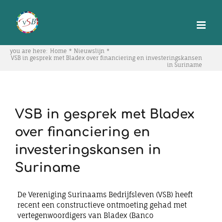
Skip
to
content
you are here:
Home
Nieuwslijn
VSB in gesprek met Bladex over financiering en investeringskansen
in Suriname
VSB in gesprek met Bladex
over financiering en
investeringskansen in
Suriname
De Vereniging Surinaams Bedrijfsleven (VSB) heeft
recent een constructieve ontmoeting gehad met
vertegenwoordigers van Bladex (Banco