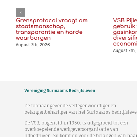
Grensprotocol vraagt om
VSB Pijl
staatsmanschap,
gebruik 
transparantie en harde
gasinko
waarborgen
diversif
econom
August 7th, 2026
August 7th,
Vereniging Surinaams Bedrijfsleven
De toonaangevende vertegenwoordiger en
belangenbehartiger van het Surinaams bedrijfsleve
De VSB, opgericht in 1950, is uitgegroeid tot een
overkoepelende werkgeversorganisatie van
lidbedrijven. Zij komt op voor de belangen van haa