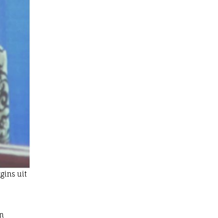
gins uit
en