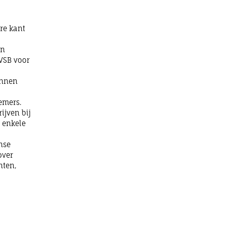
re kant
en
 VSB voor
unnen
emers.
ijven bij
n enkele
nse
over
nten,