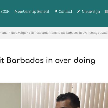
EOSH
Membership Benefit
Contact
Nieuwslijn
Home
Nieuwslijn
VSB licht ondernemers uit Barbados in over doing busin
t Barbados in over doing