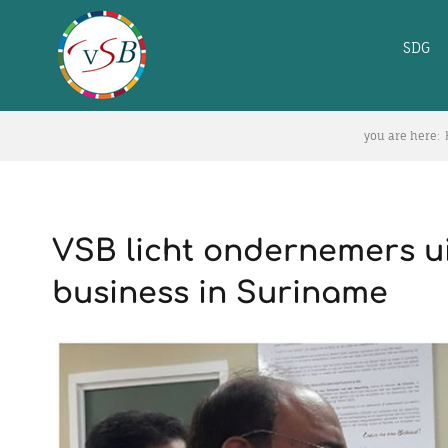
Skip
to
SDG
content
you are here:
VSB licht ondernemers ui
business in Suriname