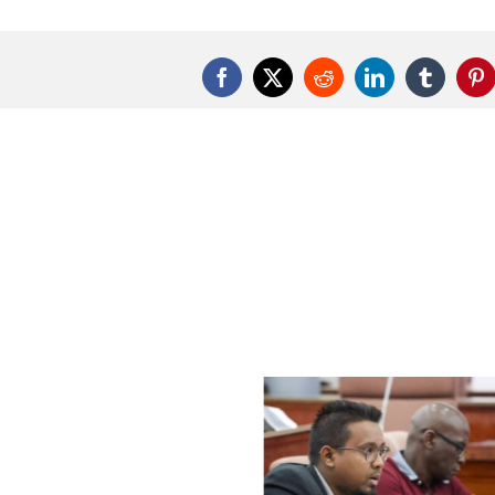
Facebook
X
Reddit
LinkedIn
Tumblr
Pi