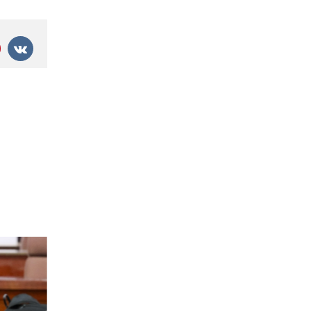
nterest
Vk