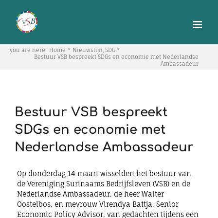
Skip
to
content
you are here:
Home
Nieuwslijn
SDG
Bestuur VSB bespreekt SDGs en economie met Nederlandse
Ambassadeur
Bestuur VSB bespreekt
SDGs en economie met
Nederlandse Ambassadeur
Op donderdag 14 maart wisselden het bestuur van
de Vereniging Surinaams Bedrijfsleven (VSB) en de
Nederlandse Ambassadeur, de heer Walter
Oostelbos, en mevrouw Virendya Battja, Senior
Economic Policy Advisor, van gedachten tijdens een