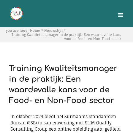
Skip
to
content
you are here:
Home
Nieuwslijn
Training Kwaliteitsmanager in de praktijk: Een waardevolle kans
voor de Food- en Non-Food sector
Training Kwaliteitsmanager
in de praktijk: Een
waardevolle kans voor de
Food- en Non-Food sector
In oktober 2024 biedt het Surinaams Standaarden
Bureau (SSB) in samenwerking met SLIM Quality
Consulting Group een online opleiding aan, getiteld