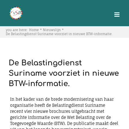
Skip
to
content
you are here:
Home
Nieuwslijn
De Belastingdienst Suriname voorziet in nieuwe BTW-informatie.
De Belastingdienst
Suriname voorziet in nieuwe
BTW-informatie.
In het kader van de brede modernisering van haar
organisatie heeft de Belastingdienst Suriname
recent vier nieuwe brochures uitgebracht met
gerichte informatie over de Wet Belasting over de
Toegevoegde Waarde (BTW). De publicatie maakt deel