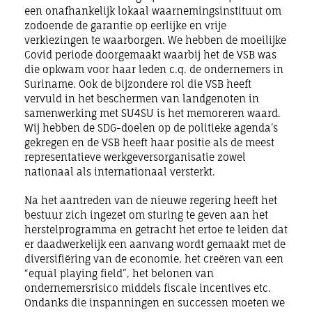
een onafhankelijk lokaal waarnemingsinstituut om
zodoende de garantie op eerlijke en vrije
verkiezingen te waarborgen. We hebben de moeilijke
Covid periode doorgemaakt waarbij het de VSB was
die opkwam voor haar leden c.q. de ondernemers in
Suriname. Ook de bijzondere rol die VSB heeft
vervuld in het beschermen van landgenoten in
samenwerking met SU4SU is het memoreren waard.
Wij hebben de SDG-doelen op de politieke agenda’s
gekregen en de VSB heeft haar positie als de meest
representatieve werkgeversorganisatie zowel
nationaal als internationaal versterkt.
Na het aantreden van de nieuwe regering heeft het
bestuur zich ingezet om sturing te geven aan het
herstelprogramma en getracht het ertoe te leiden dat
er daadwerkelijk een aanvang wordt gemaakt met de
diversifiëring van de economie, het creëren van een
“equal playing field”, het belonen van
ondernemersrisico middels fiscale incentives etc.
Ondanks die inspanningen en successen moeten we