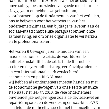
Na ons aantreden in 2016 zijn we met de steun van
onze collega bestuursleden vol goede moed aan de
slag gegaan en hebben we getracht om,
voortbouwend op de fundamenten van het verleden,
ons te beijveren voor het verbeteren van het
ondernemersklimaat, een bijdrage te leveren aan de
sociaal-maatschappelijke paragraaf binnen onze
samenleving, en om onze organisatie te versterken
en te professionaliseren.
Het waren 6 bewogen jaren te midden van een
macro-economische crisis, de voortdurende
politieke instabiliteit, de crisis in de financiele
sector en de gezondheidszorg, een Covidpandemie
en een internationaal sterk verslechterd
economisch en politiek klimaat.
Wij hebben als ondernemers moeten handelen met
de economische gevolgen van onze eerste mislukte
stap naar het IMF in 2016, de vele ondernemers
onvriendelijke wetgevingen zoals de deviezenwet en
repatriëringswet, en de verkiezingen waarbij de VSB
een leidende rol heeft gespeeld met het opzetten van