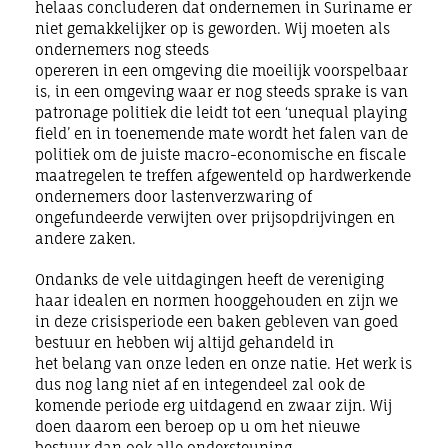
helaas concluderen dat ondernemen in Suriname er
niet gemakkelijker op is geworden. Wij moeten als
ondernemers nog steeds
opereren in een omgeving die moeilijk voorspelbaar
is, in een omgeving waar er nog steeds sprake is van
patronage politiek die leidt tot een ‘unequal playing
field’ en in toenemende mate wordt het falen van de
politiek om de juiste macro-economische en fiscale
maatregelen te treffen afgewenteld op hardwerkende
ondernemers door lastenverzwaring of
ongefundeerde verwijten over prijsopdrijvingen en
andere zaken.
Ondanks de vele uitdagingen heeft de vereniging
haar idealen en normen hooggehouden en zijn we
in deze crisisperiode een baken gebleven van goed
bestuur en hebben wij altijd gehandeld in
het belang van onze leden en onze natie. Het werk is
dus nog lang niet af en integendeel zal ook de
komende periode erg uitdagend en zwaar zijn. Wij
doen daarom een beroep op u om het nieuwe
bestuur dan ook alle ondersteuning