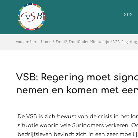
Skip
to
SDG
content
you are here:
Home
Front2
FrontOnder
Nieuwslijn
VSB: Regerin
VSB: Regering moet signa
nemen en komen met een
De VSB is zich bewust van de crisis in het la
situatie waarin vele Surinamers verkeren. 
bedrijfsleven bevindt zich in een zeer moeilij