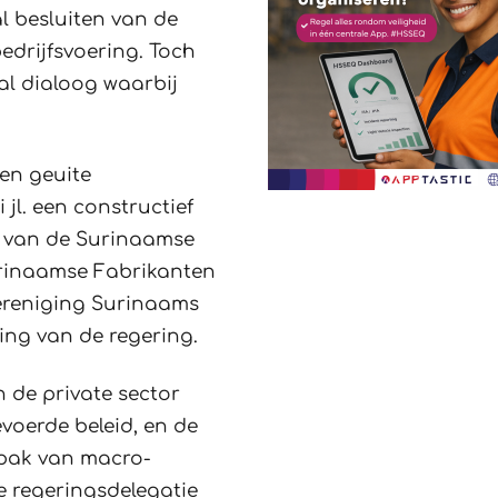
 besluiten van de
edrijfsvoering. Toch
al dialoog waarbij
ven geuite
 jl. een constructief
n van de Surinaamse
urinaamse Fabrikanten
Vereniging Surinaams
ging van de regering.
 de private sector
voerde beleid, en de
npak van macro-
 regeringsdelegatie