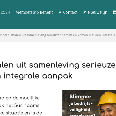
EOSH
Membership Benefit
Contact
Nieuwslijn
g moet signalen uit samenleving serieuzer nemen en komen met een integral
len uit samenleving serieuze
 integrale aanpak
nd en de moeilijke
Ook het Surinaams
ke situatie en is de