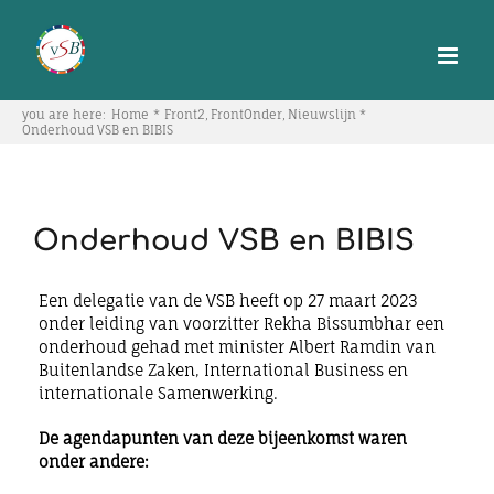
Skip
to
content
you are here:
Home
Front2
FrontOnder
Nieuwslijn
Onderhoud VSB en BIBIS
Onderhoud VSB en BIBIS
Een delegatie van de VSB heeft op 27 maart 2023
onder leiding van voorzitter Rekha Bissumbhar een
onderhoud gehad met minister Albert Ramdin van
Buitenlandse Zaken, International Business en
internationale Samenwerking.
De agendapunten van deze bijeenkomst waren
onder andere: