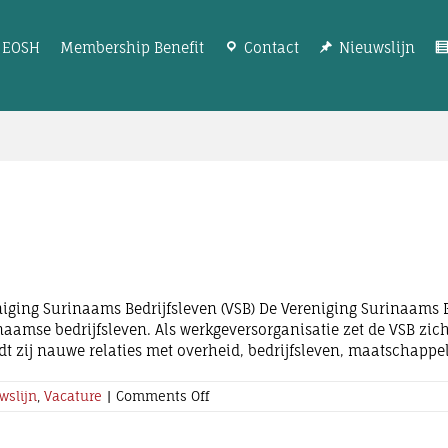
EOSH
Membership Benefit
Contact
Nieuwslijn
niging Surinaams Bedrijfsleven (VSB) De Vereniging Surinaams 
aamse bedrijfsleven. Als werkgeversorganisatie zet de VSB zi
ij nauwe relaties met overheid, bedrijfsleven, maatschappeli
on
wslijn
,
Vacature
|
Comments Off
Vacature:
Liaison