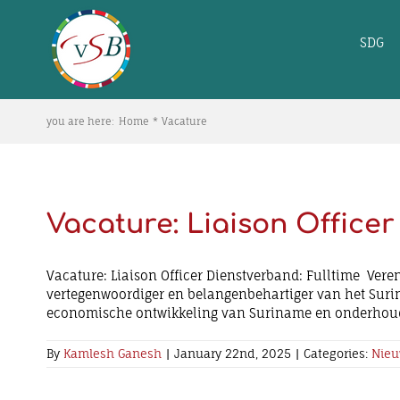
Skip
to
SDG
content
you are here:
Home
Vacature
Vacature: Liaison Officer
Vacature: Liaison Officer Dienstverband: Fulltime Vere
vertegenwoordiger en belangenbehartiger van het Surin
economische ontwikkeling van Suriname en onderhoudt z
By
Kamlesh Ganesh
|
January 22nd, 2025
|
Categories:
Nieu