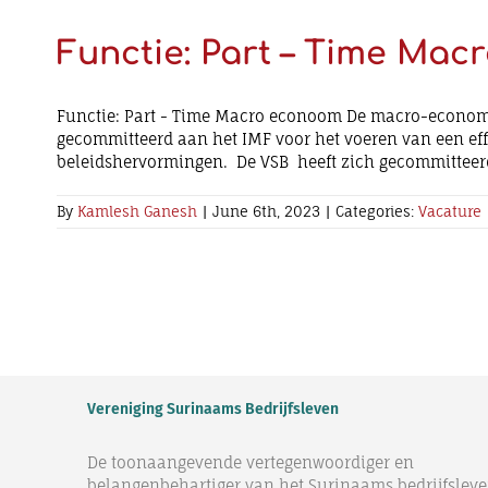
Functie: Part – Time Ma
Functie: Part - Time Macro econoom De macro-economis
gecommitteerd aan het IMF voor het voeren van een ef
beleidshervormingen. De VSB heeft zich gecommittee
By
Kamlesh Ganesh
|
June 6th, 2023
|
Categories:
Vacature
Vereniging Surinaams Bedrijfsleven
De toonaangevende vertegenwoordiger en
belangenbehartiger van het Surinaams bedrijfsleve