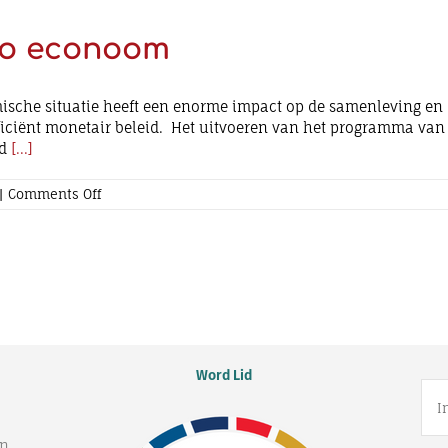
Officer
cro econoom
che situatie heeft een enorme impact op de samenleving en de
ficiënt monetair beleid. Het uitvoeren van het programma van
rd
[...]
on
|
Comments Off
Functie:
Part
–
Time
Macro
econoom
Word Lid
n.