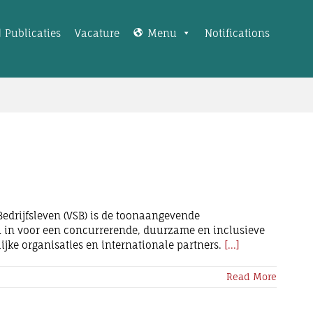
Publicaties
Vacature
Menu
Notifications
Bedrijfsleven (VSB) is de toonaangevende
ch in voor een concurrerende, duurzame en inclusieve
jke organisaties en internationale partners.
[...]
Read More