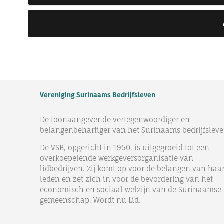
Vereniging Surinaams Bedrijfsleven
De toonaangevende vertegenwoordiger en
belangenbehartiger van het Surinaams bedrijfsleve
De VSB, opgericht in 1950, is uitgegroeid tot een
overkoepelende werkgeversorganisatie van
lidbedrijven. Zij komt op voor de belangen van haa
leden en zet zich in voor de bevordering van het
economisch en sociaal welzijn van de Surinaamse
gemeenschap. Wordt nu Lid.