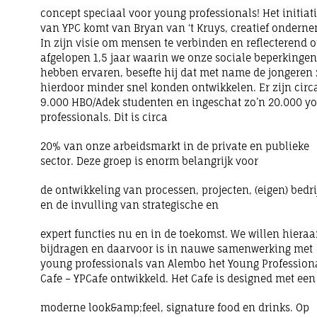
concept speciaal voor young professionals! Het initiati
van YPC komt van Bryan van ‘t Kruys, creatief onderne
In zijn visie om mensen te verbinden en reflecterend 
afgelopen 1,5 jaar waarin we onze sociale beperkingen
hebben ervaren, besefte hij dat met name de jongeren 
hierdoor minder snel konden ontwikkelen. Er zijn circ
9.000 HBO/Adek studenten en ingeschat zo’n 20.000 y
professionals. Dit is circa
20% van onze arbeidsmarkt in de private en publieke
sector. Deze groep is enorm belangrijk voor
de ontwikkeling van processen, projecten, (eigen) bedr
en de invulling van strategische en
expert functies nu en in de toekomst. We willen hiera
bijdragen en daarvoor is in nauwe samenwerking met
young professionals van Alembo het Young Profession
Cafe – YPCafe ontwikkeld. Het Cafe is designed met een
moderne look&amp;feel, signature food en drinks. Op