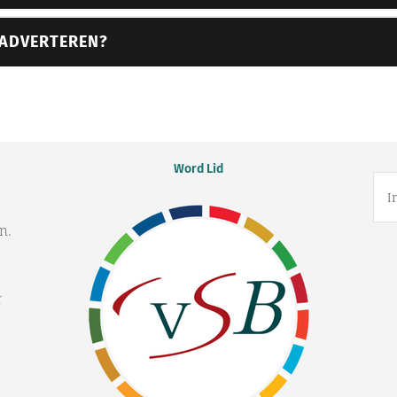
ADVERTEREN?
Word Lid
n.
r