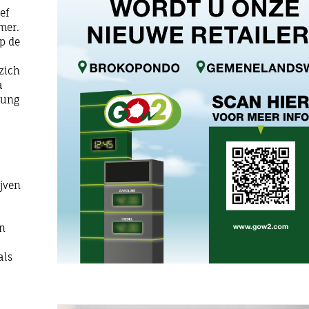
ef
mer.
op de
zich
a
oung
ijven
an
als