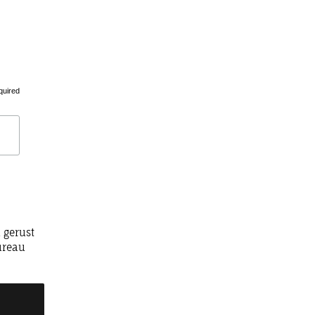
quired
 gerust
ureau